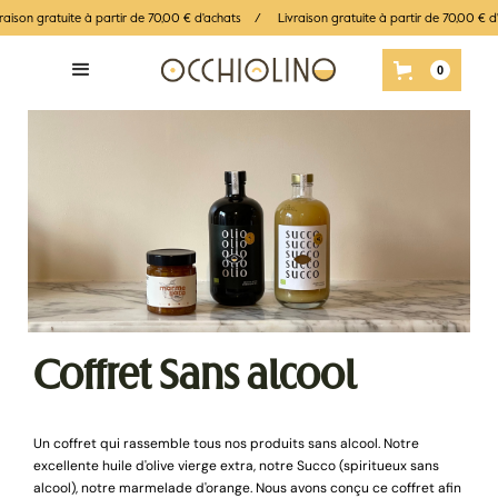
vraison gratuite à partir de 70,00 € d'achats / Livraison gratuite à partir de 70,00 
Panier
0
Coffret Sans alcool
Un coffret qui rassemble tous nos produits sans alcool. Notre
excellente huile d'olive vierge extra, notre Succo (spiritueux sans
alcool), notre marmelade d'orange. Nous avons conçu ce coffret afin